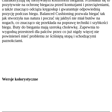
charakteryzują się niebywałym komfortem biegania. Przekłada się to
pozytywnie na ochronę biegacza przed kontuzjami i przeciążeniami,
a także znacząco odciąża kręgosłup i gwarantuje odpowiednią
pozycję podczas biegu. Balanced Cushioning pozwala biegać tak
jak stworzyła nas natura i poczuć się jakbyś nie miał butów na
nogach, co znacząco się przekłada na poprawę techniki i szybkości
biegu. Buty do biegania mają szeroką cholewkę. Zapewnia to
wygodną przestrzeń dla palców przez co już nigdy więcej nie
powinieneś mieć problemu ze ściśniętą stopą i schodzącymi
paznokciami.
Wersje kolorystyczne