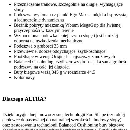
Przeznaczenie trailowe, szczególnie na długie, wymagające
starty
Podeszwa wykonana z pianki Ego Max – miękka i sprężysta,
a jednocześnie dynamiczna
Bieżnik pokryty mieszanką Vibram MegaGrip dla świetnej
przyczepności w każdym terenie
Wzmocniona cholewka lepiej trzyma stopę i jest bardziej
odporna na uszkodzenia mechaniczne
Podeszwa o grubości 33 mm
Przewiewne, dobrze oddychające, szybkoschnące
FootShape w wersji Original – najszerszy z możliwych
Balanced Cushioning, czyli zerowy drop – taka sama grubość
podeszwy na całej jej długości
Buty biegowe ważą 345 g w rozmiarze 44,5
Kolor navy
Dlaczego ALTRA?
Dzięki oryginalnej i nowoczesnej technologii FootShape (szerokiej
cholewce dopasowanej do naturalnej szerokości i budowy stopy)
oraz zastosowaniu technologii Balanced Cushioning buty biegowe