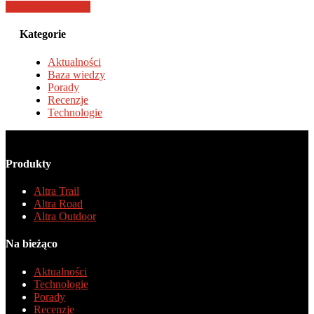
CZYTAJ WIĘCEJ
Kategorie
Aktualności
Baza wiedzy
Porady
Recenzje
Technologie
Produkty
Altra Trail
Altra Road
Altra Outdoor
Na bieżąco
Aktualności
Technologie
Porady
Recenzje